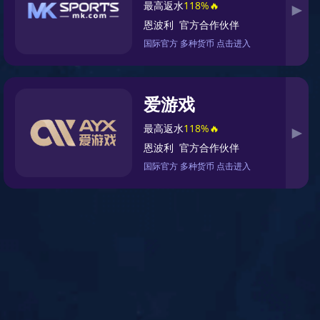
导航
认识
zbo1919
产品汇总