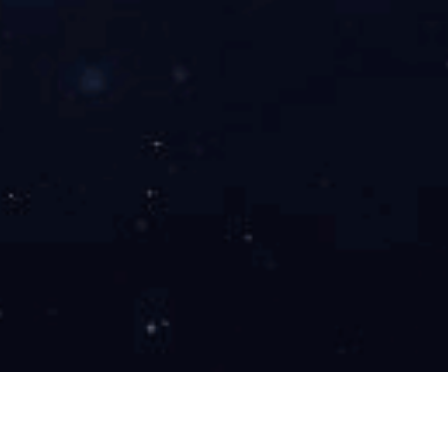
网站地图
邮
o1919
SiteMap
总