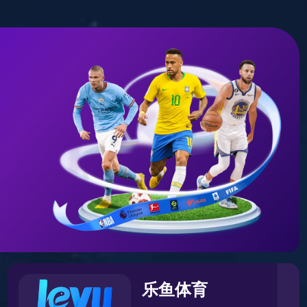
北京市西城区北三环中路29号院3号楼3层301-308A
首页
认识
Zbo1919
产品汇
动态速递
首页
动态速递