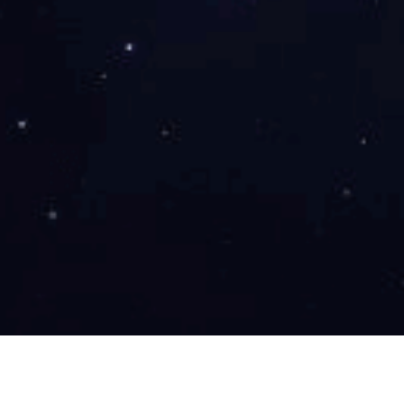
导航
认识
zb
北京市西城区北三环中路29
产品汇
号院3号楼3层301-308A