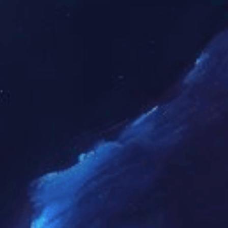
深圳乒乓球队在
武汉羽
挑战赛中的战术
路突破
运用与表现分析
术得失
2026-02-01
2026-01-31