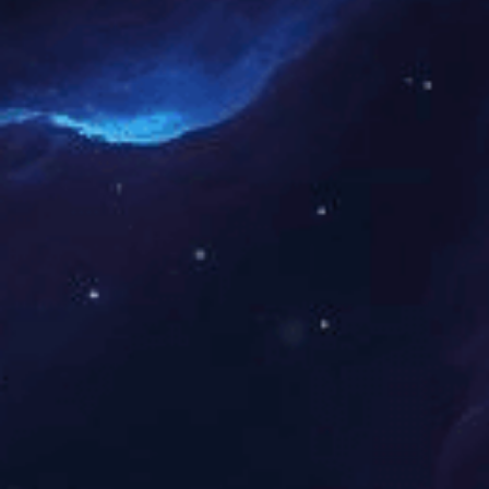
另外，新兴力量如哈兰德和姆巴佩等年轻
实力，并以活泼开朗的人格魅力吸引了
向，有潜力接替老一辈巨星的位置。
此外，还有一些不太被大众所熟知但却具
榜单中，他们或许不是顶尖，但由于某种
视野，成为新的话题焦点。
4、未来发展趋势展望
随着技术的发展以及体育市场环境变化，
化传播。特别是在短视频平台盛行的大背
的运动员，将会更容易获得关注。因此，
会把握新媒体带来的机会。
同时，对于年轻一代而言，他们需要树立
象塑造及社会责任感。这对于他们未来的