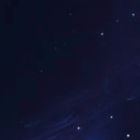
2、比赛表现与战术创
在过去的一系列国内外比赛中，广州排球
是面对强敌还是压力巨大的关键时刻，队
他们能够频频获胜的重要因素之一。
与此同时，广州排球队在战术上的创新也
的阵容组合和战术安排，以适应不同对手
防守策略，他们成功打破了对方防线，实
这种灵活多变且富有创造性的打法，使得
赏性，让更多观众感受到现代排球运动之
动力，也是他们登顶排行榜的重要原因之
3、社会支持与推广力
除了内部因素外，广州市政府和社会各界
来，当地政府加大了对体育事业的投入，
提高公众对排球运动的认识和参与度。