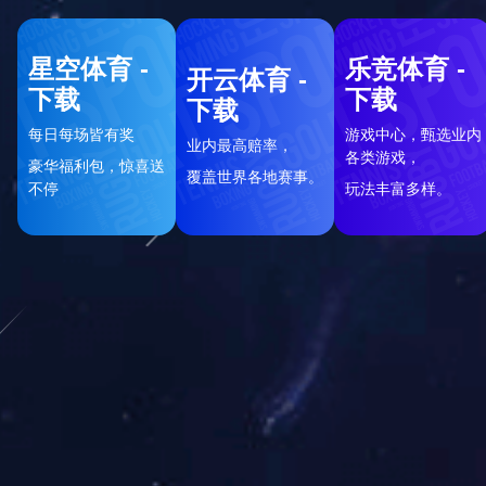
对中国排球整体水平提升的重要意义。通
得成就的深远影响。
1、训练体系与人才培
广州排球队能够跻身全国前列，首先得
养，从小队员入队开始，就会进行系统化
都能在技术上不断精进，为整体实力打下