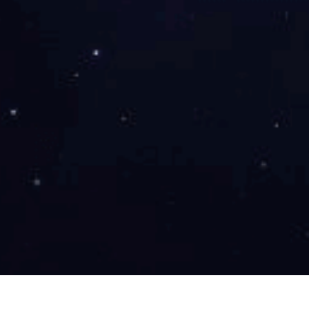
导航
认识
zb
北京市西城区北三环中路29