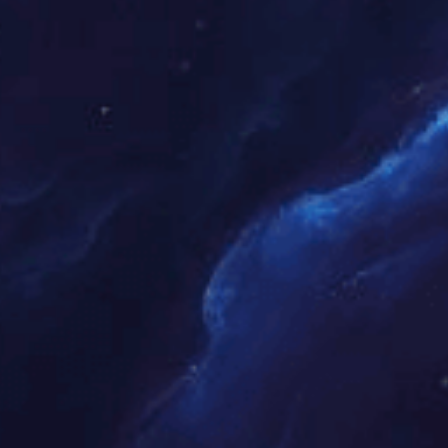
新
队展现出了优异的竞技状态和稳定的心理素质。无论
员们都能够保持冷静并有效执行战术。这种稳定性是
值得称道。在教练组的不懈努力下，球队不断尝试新
带来的挑战。例如，通过灵活运用快攻和变化多端的
现了多次精彩反击。
广州排球队不仅在技战术层面领先，同时也提升了观
美。这种积极探索精神，无疑是推动团队进步的重要
一。
度
对于排球运动的大力支持也是不可忽视的一环。近年
不仅改善了场馆设施，还举办了一系列推广活动，以