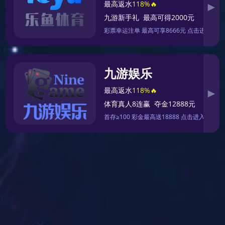
荣登排球个人能力
引领全国水平新高
行榜中荣登首位，这一成就不仅彰显了球队的卓越实
章将从四个方面探讨这一辉煌成就的背景、原因以及
队的训练体系和人才培养机制；其次，探讨球队在比
各界对排球运动的支持与推动；最后，总结这一成就