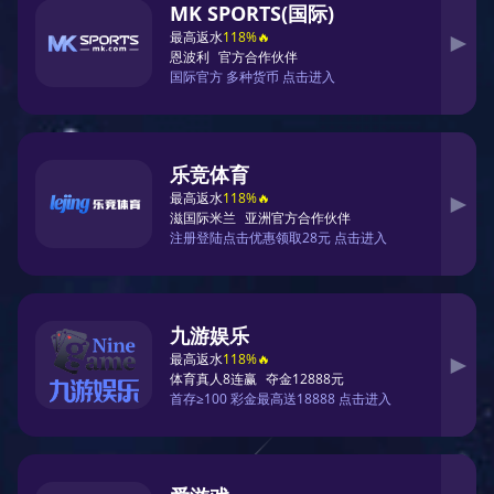
行榜正式揭晓，众多球员之间的竞争愈发激烈。本文将
从四个方面详细探讨这一排行榜的意义、影响因素、热
门球员及其未来发展，从而深入分析谁将成为球迷心中
的超级偶像。
1、排行榜的意义与影响
全球足球明星人气排行榜不仅是对运动员个人能力的一
种认可，更是对他们在球迷心中地位的重要体现。这一
榜单通过综合考量各项数据，如比赛表现、社交媒体关
注度等，为我们提供了一幅更加全面的球员形象。在这
个信息高度发达的时代，如何能够抓住粉丝的心，是每
位球员所面临的重要课题。
此外，这一排行榜还为俱乐部和赞助商提供了重要参考
依据。高人气球员往往能带来更高的商业价值，因此各
大俱乐部在签约时会更倾向于选择那些排名靠前的明
星。同时，赞助商也更愿意与这些知名度较高的运动员