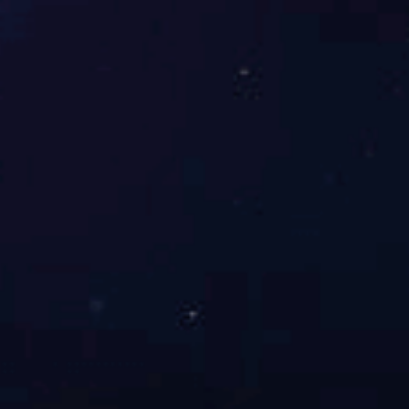
注。因此，在今后的职业生涯中，不仅要提升自身能
力，还要学会把握新媒体带来的机会。
同时，对于年轻一代而言，他们需要树立正确价值观，
不仅要追求竞技成就，更要注重自身形象塑造及社会责
任感。这对于他们未来的发展至关重要，因为如今消费
者越来越倾向于支持那些具有正能量形象及社会贡献意
识的品牌代言人。
最终，我们相信，在不久之后，会出现更多值得期待的
新星加入到全球足球文化之中。而这些新星将在不同层
面上丰富我们的足坛，也许某一天，他们会取代现有巨
星的位置，引领新的潮流与风尚。
总结：
总而言之，全球足球明星人气排行榜揭晓不仅反映出当
今足坛风云变幻，同时也为我们描绘了一幅全景式的人
物画像。从数据分析到人格魅力，各种因素共同塑造了