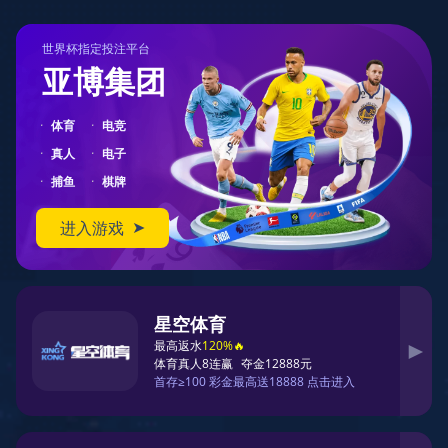
产品汇总
首页
产品汇总