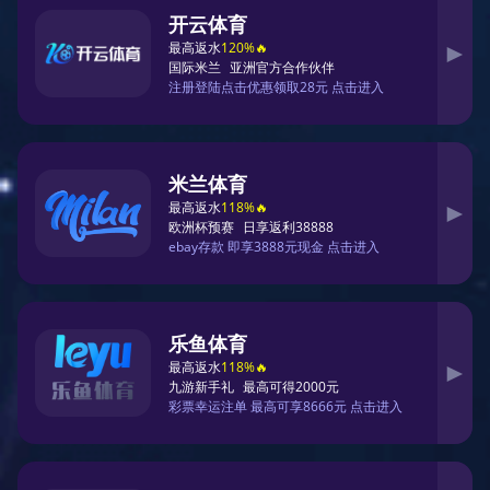
全球足球明星人
气排行榜揭晓谁
将成为球迷心中
的超级偶像
2026-01-15
在全球足球界，明星球员的影响力无疑是巨大的，他们
不仅凭借出色的技艺吸引了无数球迷，更因其个性和魅
力成为了人们心中的偶像。近日，全球足球明星人气排