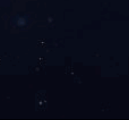
总结：
综上所述，全国锦标赛成为展示各地实力的重要舞台，
而上海乒乓球队则凭借出色表现证明了自身实力及团队
凝聚力。从个人技术到团队合作，再到教练组精心策
划，每一个环节都显示出这个团队的不懈追求与拼搏精
神。在这样的背景下，他们所取得的不仅是荣誉，更是
对未来发展的坚定信念与美好愿景。
随着赛事带来的积极影响以及各界支持力度加大，我们
相信上海乃至中国范围内的小型赛事将越来越多、更具
活力。而这一切，都将在不久后汇聚成更加辉煌灿烂的