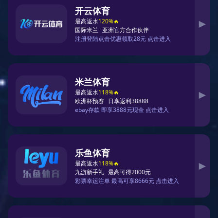
全国锦标赛回
顾：上海乒乓球
队展现实力与团
队精神的精彩表
现
2025-11-28