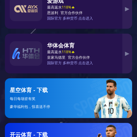
特别是在单打项目中，几位年轻选手以其锐不可当的气
势赢得了一场又一场比赛。他们不仅具备强大的攻击
力，还能够保持冷静，在关键时刻做出准确决策。例
如，在决赛阶段，一名年轻小将面对强劲对手时，通过
不断变化节奏和角度，最终成功逆转局势，赢得胜利。
这种顽强拼搏精神令人印象深刻。
此外，老将们也不甘示弱，他们凭借丰富的比赛经验和
沉稳的大局观，为整个队伍提
智博19
供了稳定支撑。在
关键时刻，他们总能把握机会，用精准的击球帮助队伍
争取分数。这种老中青结合的人才结构，使得上海队在
整体实力上形成了良好的互补。
2、团队合作精神彰显
除了个人技术外，团队合作精神也是上海乒乓球队能够
取得佳绩的重要因素。在比赛过程中，各位队员之间密