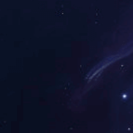
成都网球队以88
带辫子足
进入职业赛场后，吴静面临着前所未有的
满压力。而身体上也开始出现一些问题，
分领跑大师赛积
盘点他们
障碍。
分榜展现强劲实
与成就让
在一次重要赛事前夕，吴静因伤不得不退
她重新审视自己的训练方式和生活习惯。
力
起回顾他
态，并找到适合自己的恢复方案。
煌瞬间
26-01-20
尽管如此，在比赛中遇到失败依然让人难
努力，却仍无法赢得胜利。但每一次失利
2026-01-19
如何从失败中汲取经验，为下一次出战做
3、心理素质的培养
除了技术与身体素质外，心理素质对于一
压能力，吴静开始参加心理辅导课程，与
冥想放松技巧，这些方法逐渐帮助她建立
此外，通过与其他优秀选手交流经验，吴