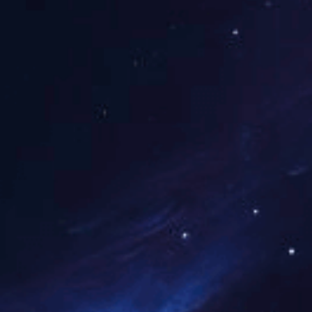
一次国际大赛前夕，她特意花时间进行自
得她在关键时刻能够保持冷静，从容应对
随着时间推移，她变得愈发成熟，不再轻
使得许多高压局面成为自己逆转胜利的新
带来了长远影响。