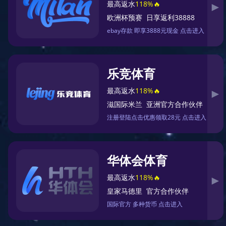
吴静的网球
她的成长与
2025-12-20
吴静是一位备受瞩目的网球运动员，她的
面对她的网球人生进行深度探讨，分别是
的培养以及未来的展望。在早期，吴静在
中，她面临着各种竞争和伤病的考验；心