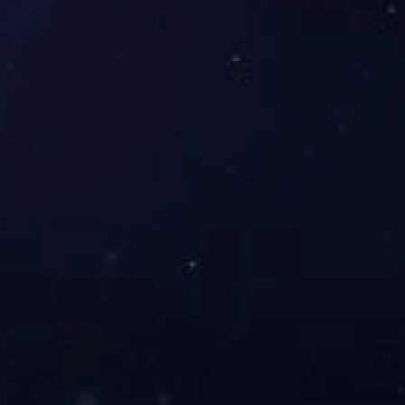
求平衡。一方面要兼顾训练与比赛；另一方面也要重
之余，不忘享受生活本身，这是她对未来最真实且简
我们可以看到，一个优秀运动员背后所付出的艰辛与
不论是在技术层面的磨砺还是在心理素质上的提升，
牲和坚持。
和不断进取精神，吴静必将在网球事业以及其他领域
她勇敢追梦、不懈奋斗的人生态度，都将激励更多年