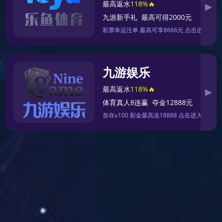
人生深度对话探索
奋斗历程
成长与奋斗历程充满了艰辛与荣耀。本文将从四个方
：早期的启蒙与培训、职业生涯中的挑战、心理素质
家庭和教练的支持下走上了网球之路；而在职业生涯
理素质则成为她克服困难的重要武器；最后，我们也