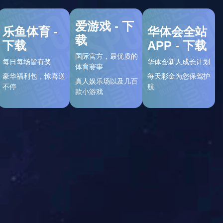
动态速递
服务类型
加入
智博
推荐文章