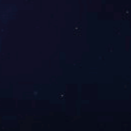
细化训练计划及心理辅导，帮助每位运动员保持最佳
时，教练会针对性地进行心理疏导，提高运动员抗压
轻选手迅速成长，并且适应高强度比赛环境.
态虽有亮点，但仍存在一定不足之处。通过整体分析
执行、个人表现实及管理层面的影响，都体现出这支
竞争激烈的联盟中脱颖而出，则必须持续加强针对性
提高竞争力。
传统，同时吸收各方经验，加强内部合作，实现更高
绩，更要注重长远布局，为中国篮球事业的发展贡献