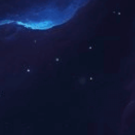
谈及北京篮球队，在球员个人表现上，不
力球员展现出了超凡实力，其中几位明星
配合之中。他们不仅是球队进攻端的重要
其中，一名后卫以其精准投篮和敏锐跑位
队锁定胜局。此外，一名内线球员凭借出
们的表现不仅提升了整个团队士气，也让
不过，也有一些年轻球员需要更多锻炼，
潜力，但在大场面下常显紧张，因此教练
积累经验，以期未来能为球队贡献力量。
4、管理与教练影响
北京篮球队的发展离不开背后的管理团队
人事安排，对整个球队进行了有效管理
拔，为每个位置引入合适的人才。此外，
挥最大潜能。