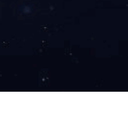
网站地图
邮
o1919
SiteMap
总
递