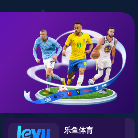
北京市西城区北三环中路29号院3号楼3层301-308A
首页
认识
Zbo1919
产品汇
产品汇总
首页
产品汇总