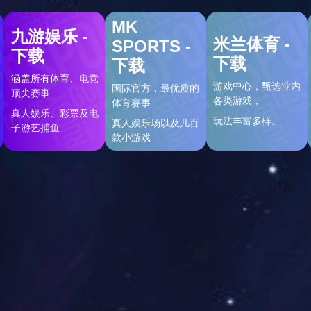
队在本赛季钻石联赛中的表现，并为今后的发展提出
现相对稳定。经过前几轮比赛的磨合，球队逐渐找到
得了较为理想的成绩，尤其是在主场作战时，他们展
。同时，客场比赛虽偶有波动，但整体赢面仍占绝大
渐增强，通过合理的战术安排，他们能够快速找到得
得分位于联赛前列，而失分相对控制良好，这也表明
不仅反映出球队良好的竞技状态，也体现了教练团队
机会，在紧张局势下能够保持冷静，这也是他们整体
这种心理素质使得他们在多场关键战役中逆转局面，